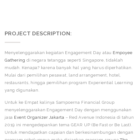
PROJECT DESCRIPTION:
Menyelenggarakan kegiatan Engagement Day atau
Empoyee
Gathering
di negara tetangga seperti Singapore, tidaklah
mudah. Kenapa? karena banyak hal yang harus diperhatikan.
Mulai dari pemilihan pesawat, land arrangement, hotel,
restaurants, hingga pemilihan program Experiential Learning
yang digunakan.
Untuk ke Empat kalinya Sampoerna Financial Group
menyelenggarakan Engagement Day dengan menggunakan
jasa
Event Organizer Jakarta
– Red Avenue Indonesia di tahun
2019 ini mengedepankan tema GEAR UP (Be Fast or Be Last).
Untuk mendapatkan capaian dan berkesinambungan dengan
program sebelumnya maka disiapkan program serupa
The