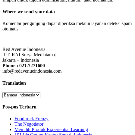
Where we send your data
Komentar pengunjung dapat diperiksa melalui layanan deteksi spam
otomatis.
Red Avenue Indonesia
[PT. RAI Surya Mediatama]
Jakarta – Indonesia
Phone : 021-7271600
info@redavenueindonesia.com
Translation
Pos-pos Terbaru
Foodtruck Frenzy
The Negotiator
Memilih Produk Experiential Learning
101 Ide Outing Kantor Seru di Indonesia