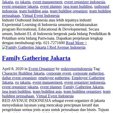
Jakarta
,
eo jakarta
,
event management
,
event organizer indonesia
,
event organizer jakarta
,
event planner
,
jasa team building
,
outbound
indonesia
,
team building asia
,
team building organizer
,
team building
perusahaan
,
Virtual Event Indonesia
Industri Outbound Indonesia atau lebih tepatnya industri
Experiential Learning di Indonesia umumnya melaksanakan
program Recreational, Educational & Developmental. Secara
umum, Industri EL di Indonesia bergerak pada bidang Pendidikan &
Pelatihan serta bidang Pariwisata. Dapatkan penjelasan lengkap
dengan menhubungi telp. 021-7271600
Read More >
Family Gathering Jakarta
April 8, 2020
in
Event Organizer
by
redavenueindonesia
Tag:
Character Building Jakarta
,
corporate event
,
corporate gathering
,
daftar event organizer
,
employee gathering
,
Employee Gathering
Jakarta
,
eo jakarta
,
event management
,
event organizer indonesia
,
event organizer jakarta
,
event planner
,
Family Gathering Jakarta
,
jasa team building
,
team building asia
,
team building organizer
,
team
building perusahaan
,
Virtual Event Indonesia
RED AVENUE INDONESIA sebagai event organizer di jakarta
menyediakan layanan yang mencakup penciptaan kreatif dan
pengelolaan semua jenis acara untuk perusahaan dan bisnis. Tujuan