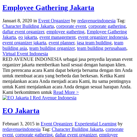
Employee Gathering Jakarta
Januari 8, 2020
in
Event Organizer
by
redavenueindonesia
Tag:
Character Building Jakarta
,
corporate event
,
corporate gathering
,
daftar event organizer
,
employee gathering
,
Employee Gathering
Jakarta
,
eo jakarta
,
event management
,
event organizer indonesia
,
event organizer jakarta
,
event planner
,
jasa team building
,
team
building asia
,
team building organizer
,
team building perusahaan
,
Virtual Event Indonesia
RED AVENUE INDONESIA sebagai jasa penyedia layanan event
organizer jakarta memberikan hasil sesuai dengan harapan klien.
Tim perencana acara Kami dapat bekerja bersama dengan tim Anda
untuk membuat acara yang berbeda dan berkesan. Ketika Kami
menjalankan acara Anda menjadi acara Kami, itu sama pentingnya
untuk Kami menjalankan acara Anda dengan sesuai harapan Anda.
Kami berkomitmen untuk
Read More >
EO Jakarta
Februari 3, 2015
in
Event Organizer
,
Experiential Learning
by
redavenueindonesia
Tag:
Character Building Jakarta
,
corporate
event
,
corporate gathering
,
daftar event organizer
,
employee