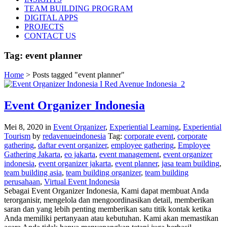
TEAM BUILDING PROGRAM
DIGITAL APPS
PROJECTS
CONTACT US
Tag:
event planner
Home
>
Posts tagged "event planner"
Event Organizer Indonesia
Mei 8, 2020
in
Event Organizer
,
Experiential Learning
,
Experiential
Tourism
by
redavenueindonesia
Tag:
corporate event
,
corporate
gathering
,
daftar event organizer
,
employee gathering
,
Employee
Gathering Jakarta
,
eo jakarta
,
event management
,
event organizer
indonesia
,
event organizer jakarta
,
event planner
,
jasa team building
,
team building asia
,
team building organizer
,
team building
perusahaan
,
Virtual Event Indonesia
Sebagai Event Organizer Indonesia, Kami dapat membuat Anda
terorganisir, mengelola dan mengoordinasikan detail, memberikan
saran dan yang lebih penting memberikan satu titik kontak ketika
Anda memiliki pertanyaan atau kebutuhan. Kami akan memastikan