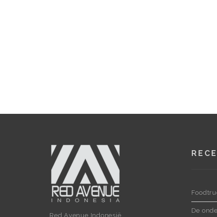
RECE
Foodtru
De onde
Red Avenue Indonesië