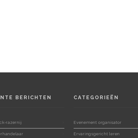
NTE BERICHTEN
CATEGORIEËN
ck-razernij
Evenement organisator
rhandelaar
Ervaringsgericht leren