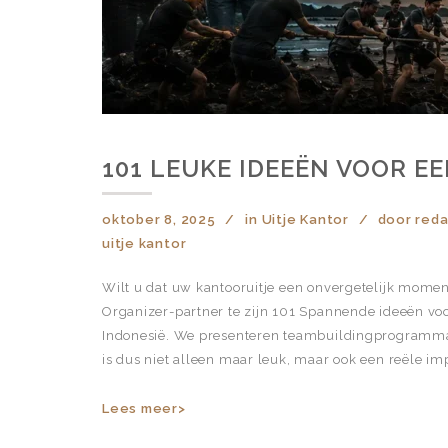
101 LEUKE IDEEËN VOOR E
oktober 8, 2025
in
Uitje Kantor
door
red
uitje kantor
Wilt u dat uw kantooruitje een onvergetelijk mome
Organizer-partner te zijn 101 Spannende ideeën vo
Indonesië. We presenteren teambuildingprogramma's
is dus niet alleen maar leuk, maar ook een reële i
Lees meer>