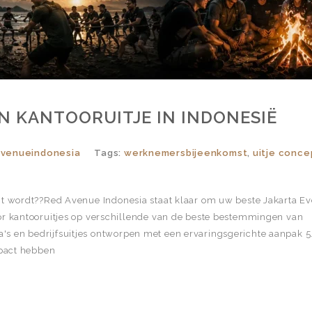
EN KANTOORUITJE IN INDONESIË
avenueindonesia
Tags:
werknemersbijeenkomst
,
uitje conce
nt wordt??Red Avenue Indonesia staat klaar om uw beste Jakarta Ev
or kantooruitjes op verschillende van de beste bestemmingen van
 en bedrijfsuitjes ontworpen met een ervaringsgerichte aanpak 5.
mpact hebben