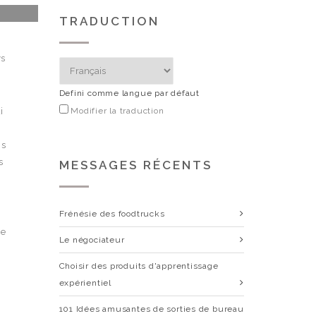
TRADUCTION
ys
Defini comme langue par défaut
i
Modifier la traduction
ns
s
MESSAGES RÉCENTS
Frénésie des foodtrucks
se
Le négociateur
Choisir des produits d'apprentissage
expérientiel
101 Idées amusantes de sorties de bureau