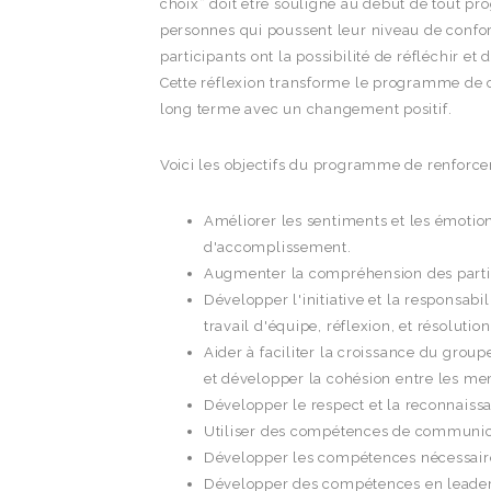
choix” doit être souligné au début de tout p
personnes qui poussent leur niveau de confort
participants ont la possibilité de réfléchir et 
Cette réflexion transforme le programme de 
long terme avec un changement positif.
Voici les objectifs du programme de renforc
Améliorer les sentiments et les émotio
d'accomplissement.
Augmenter la compréhension des partic
Développer l'initiative et la responsabi
travail d'équipe, réflexion, et résoluti
Aider à faciliter la croissance du group
et développer la cohésion entre les m
Développer le respect et la reconnaiss
Utiliser des compétences de communicat
Développer les compétences nécessaires
Développer des compétences en leaders