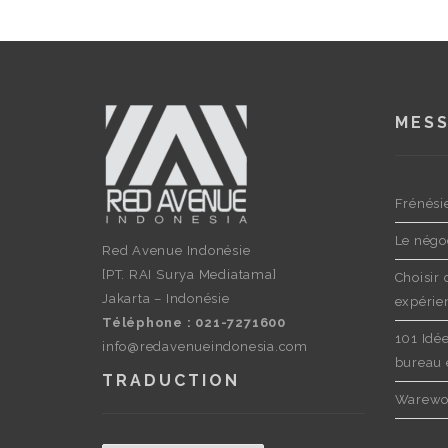
MESS
Frénési
Le négo
Red Avenue Indonésie
[PT. RAI Surya Mediatama]
Choisir
Jakarta – Indonésie
expérien
Téléphone : 021-7271600
101 Idé
info@redavenueindonesia.com
bureau 
TRADUCTION
Warewol