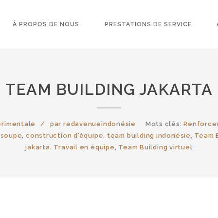
À PROPOS DE NOUS
PRESTATIONS DE SERVICE
TEAM BUILDING JAKARTA
érimentale
par
redavenueindonésie
Mots clés:
Renforce
 soupe
,
construction d'équipe
,
team building indonésie
,
Team B
jakarta
,
Travail en équipe
,
Team Building virtuel