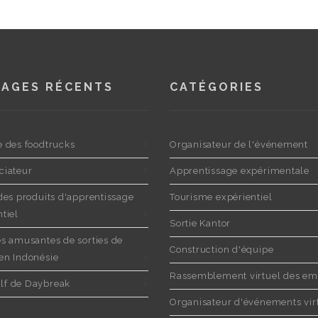
AGES RÉCENTS
CATÉGORIES
e des foodtrucks
Organisateur de l'événement
ciateur
Apprentissage expérimentale
 des produits d'apprentissage
Tourisme expérientiel
tiel
Sortie Kantor
es amusantes de sorties de
Construction d'équipe
en Indonésie
Rassemblement virtuel des em
f de Daybreak
Organisateur d'événements vir