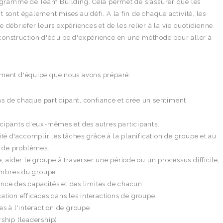
rogramme de Team Building. Cela permet de s'assurer que les
 sont également mises au défi. A la fin de chaque activité, les
de débriefer leurs expériences et de les relier à la vie quotidienne.
construction d'équipe d'expérience en une méthode pour aller à
ement d'équipe que nous avons préparé:
ns de chaque participant, confiance et crée un sentiment
ipants d'eux-mêmes et des autres participants.
lité d'accomplir les tâches grâce à la planification de groupe et au
on de problèmes.
e, aider le groupe à traverser une période ou un processus difficile,
embres du groupe.
ance des capacités et des limites de chacun.
ion efficaces dans les interactions de groupe.
 à l'interaction de groupe.
hip (leadership).