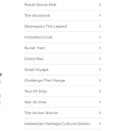
Power Dance Mob
The Illusionist
Diponegoro The Legend
Innovators Club
Bullet Train
Climb Max
Great Voyage
學
Challenge The Change
意
Tour Of Duty
開
War All Over
問
The Archer Warrior
Indonesian Heritage Cultural Games