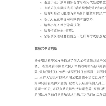
透過小組計劃同團隊合作培養完成任務嘅主動
有助於促進團隊成長, 幫助團隊度過困難時
培養對每個人嘅能力同局限性嘅尊重同認可
喺小組互動中使用有效的溝通技巧.
培養小組互動所需嘅技能.
培養領導技能 (領導).
闡明參與者喺各種情況下嘅行為方式以及呢
體驗式學習周期
好多培訓和學習方法描述了個人如何透過經驗學習. 大
習。
透過經驗喺團體或個人中描述呢啲階段 (經驗
義. 體驗可以係任何嘢! 經歷可以係積極嘅，都可
上. 主持人我哋可以喺所開展嘅計劃中建立反思時
始睇到經驗嘅仲大意義. 處理可以發生喺個人身上
答嘅一部分. 處理有助於搵到活動嘅意義. 應用 (
將開始思考如何把體驗嘅結果應用到他們的工作或