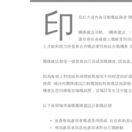
印
尼紅大道作為活動嘅組織者
團隊建設活動。 (團隊建設。
通常用作各種個人嘅教育同培訓
人才能和能力與發展合作嘅必要性相結合嘅機會 (團
團隊建設都係一個發展自己同成長嘅機會. 因為個
因為每個人對情緒和身體挑戰都有不同程度的舒適感
挑戰” 喺任何團隊建設計劃嘅開始時都應該強調啲.
機會反思同匯報佢哋嘅經歷，並喺日常生活中建立
以下係我哋準備嘅團隊建設計劃嘅目標:
改善每個參與者嘅感受同情緒, 自信和創造
增加參與者與其他參與者對自己嘅瞭解.