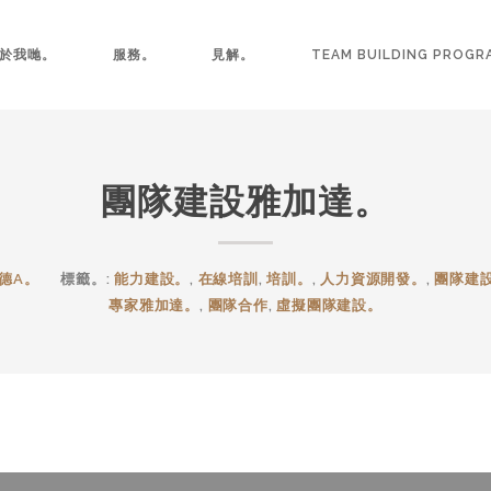
於我哋。
服務。
見解。
TEAM BUILDING PROGR
團隊建設雅加達。
德A。
標籤。:
能力建設。
,
在線培訓
,
培訓。
,
人力資源開發。
,
團隊建
專家雅加達。
,
團隊合作
,
虛擬團隊建設。