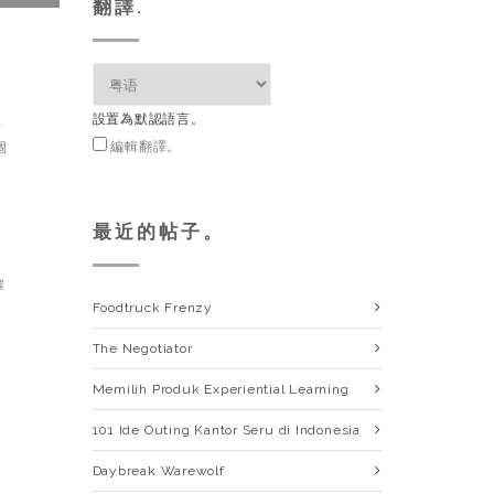
翻譯.
設置為默認語言。
.
個
編輯翻譯。
最近的帖子。
擇
Foodtruck Frenzy
The Negotiator
Memilih Produk Experiential Learning
101
Ide Outing Kantor Seru di Indonesia
Daybreak Warewolf