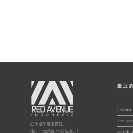
最近
Foodtru
The Neg
紅大道印度尼西亞。
[鉑。. 19評論,10關注者。]
Memilih