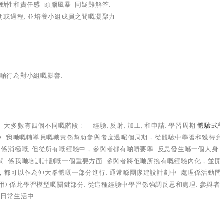
性和責任感, 頭腦風暴, 同疑難解答.
期或過程, 並培養小組成員之間嘅凝聚力.
.
啲行為對小組嘅影響.
多數有四個不同嘅階段： : 經驗, 反射, 加工, 和申請. 學習周期
體驗式
). 我哋嘅輔導員嘅職責係幫助參與者度過呢個周期，從體驗中學習和獲得
以係消極嘅, 但從所有嘅經驗中，參與者都有啲嘢要學. 反思發生喺一個人身
間. 係我哋培訓計劃嘅一個重要方面. 參與者將佢哋所擁有嘅經驗內化，並
，都可以作為仲大群體嘅一部分進行. 通常喺團隊建設計劃中, 處理係活動
應用) 係此學習模型嘅關鍵部分. 從這種經驗中學習係強調反思和處理. 參與者
日常生活中.