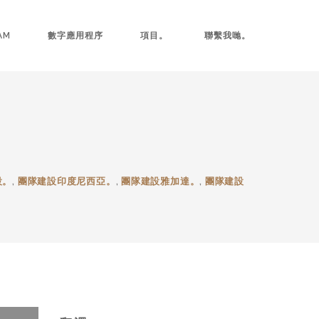
AM
數字應用程序
項目。
聯繫我哋。
設。
,
團隊建設印度尼西亞。
,
團隊建設雅加達。
,
團隊建設