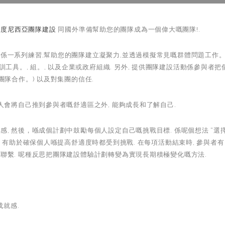
印度尼西亞團隊建設
同國外準備幫助您的團隊成為一個偉大嘅團隊!.
) 係一系列練習,幫助您的團隊建立凝聚力,並透過模擬常見嘅群體問題工作。
工具。, 組。, 以及企業或政府組織. 另外, 提供團隊建設活動係參與者把
隊合作。) 以及對集團的信任.
人會將自己推到參與者嘅舒適區之外, 能夠成長和了解自己.
, 然後，喺成個計劃中鼓勵每個人設定自己嘅挑戰目標. 係呢個想法 “選
 有助於確保個人喺提高舒適度時都受到挑戰. 在每項活動結束時, 參與者有
聯繫. 呢種反思把團隊建設體驗計劃轉變為實現長期積極變化嘅方法.
成就感.